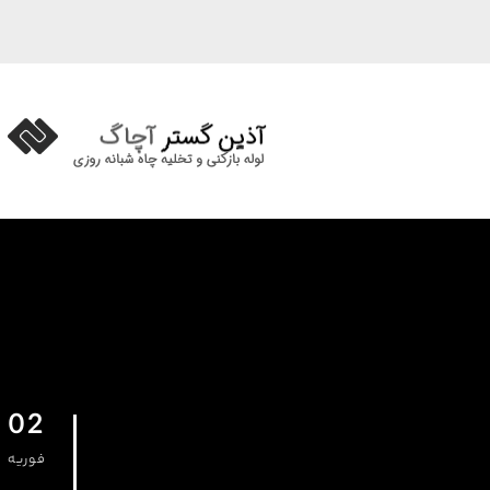
02
فوریه