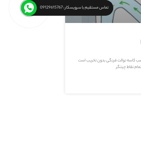
تماس مستقیم با سرویسکار : 09129615767
ب کاسه توالت فرنگی بدون تخریب است
مام نقاط چیتگر