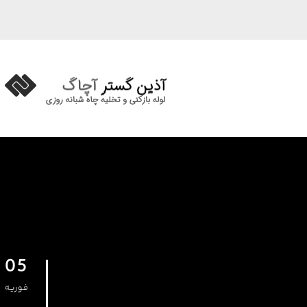
05
فوریه