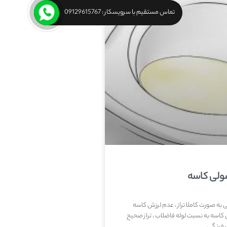
تماس مستقیم با سرویسکار : 09129615767
ولی کاسه
ه صورت کاملا تراز ، عدم لرزش کاسه
کاسه به نسبت لوله فاضلاب ، تراز صحیح
ت فرنگی