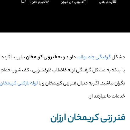
پشتیبانی
فنرزنی کل تهران
کریم خان
0
مشکل
گرفتگی چاه توالت
دارید و به
فنر زنی کریمخان
نیاز پیدا کرده ا
یا اینکه به مشکل گرفتگی لوله فاضلاب ظرفشویی ، کف شور ، حمام و … 
نگران نباشید. اگر به دنبال فنر زنی کریمخان و یا
لوله بازکنی کریمخان
خدمات ما عبارتند از :
فنر زنی کریمخان ارزان