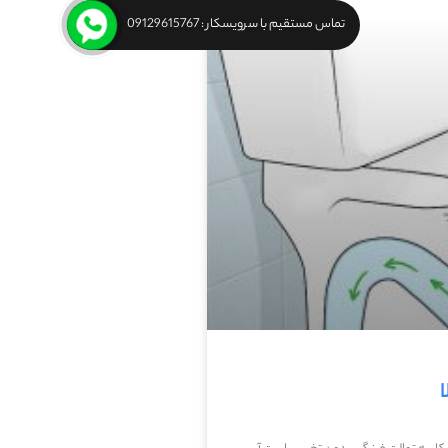
تماس مستقیم با سرویسکار : 09129615767
ا