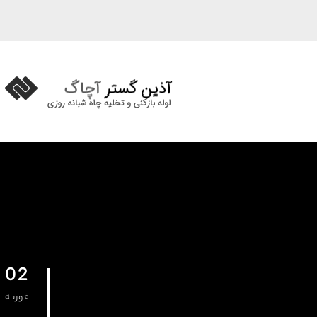
02
فوریه