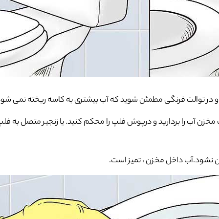
زید و در توالت فرنگی مطمئن شوید که آب بیشتری به کاسه ریخته نمی شود
ب مخزن آب را بردارید و درپوش فلپ را محکم کنید. یا زنجیر متصل به فل
مخزن نشود.آب داخل مخزن ، تمیز است.