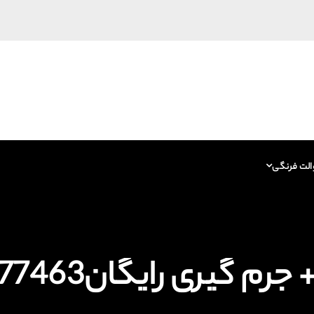
الت فرنگی
یری رایگان09125877463