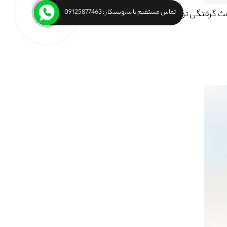
تماس مستقیم با سرویسکار : 09125877463
باعث گرفتگی توالت می شود.