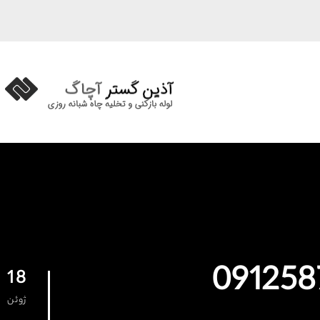
18
ژوئن