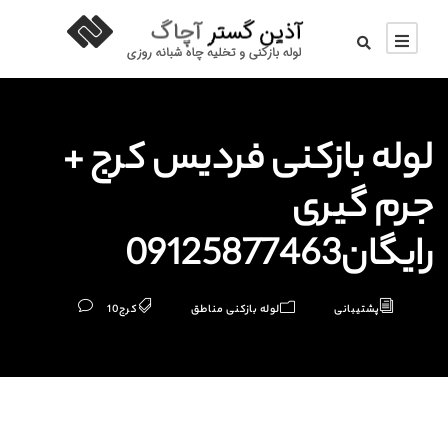
لوله بازکنی فردیس کرج +
جرم گیری
رایگان09125877463
پشتیبانی
لوله بازکنی مناطق
کرج
10