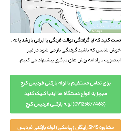
تست کنید که آیا گرفتگی توالت فرنگی یا ایرانی باز شد یا نه
.
خوش شانس که باشید گرفتگی باز می شود در غیر
اینصورت در ادامه روش های دیگری پیشنهاد می کنیم.
برای تماس مستقیم با لوله بازکنی فردیس کرج
مجهز به انواع دستگاه ها اینجا کلیک کنید
(09125877463) لوله بازکنی فردیس کرج
مشاوره SMS رایگان (پیامکی) لوله بازکنی فردیس