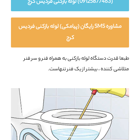
(09125877463) لوله بازکنی فردیس کرج
مشاوره SMS رایگان (پیامکی) لوله بازکنی فردیس
کرج
طبعا قدرت دستگاه لوله بازکنی به همراه فنر و سر فنر
متلاشی کننده ، بیشتر از یک فنر تنهاست.