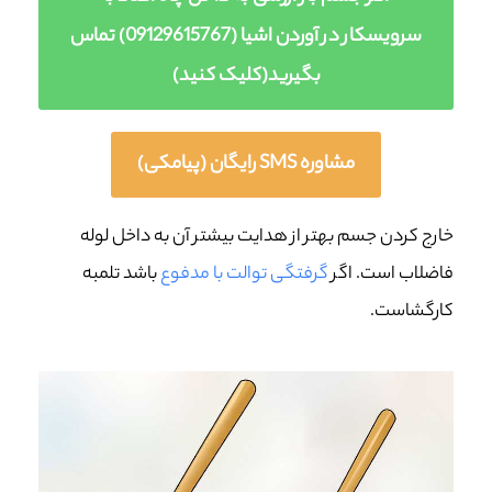
سرویسکار در آوردن اشیا (09129615767) تماس
بگیرید(کلیک کنید)
مشاوره SMS رایگان (پیامکی)
خارج کردن جسم بهتر از هدایت بیشتر آن به داخل لوله
فاضلاب است. اگر
گرفتگی توالت با مدفوع
باشد تلمبه
کارگشاست.