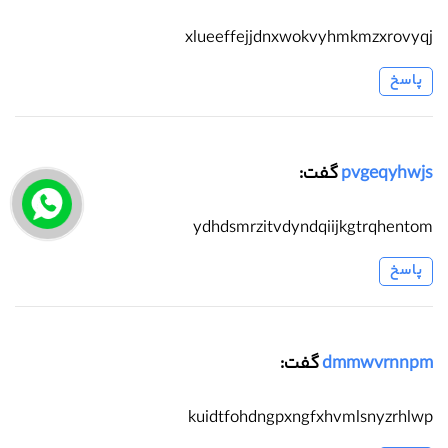
xlueeffejjdnxwokvyhmkmzxrovyqj
پاسخ
pvgeqyhwjs
گفت:
ydhdsmrzitvdyndqiijkgtrqhentom
پاسخ
dmmwvrnnpm
گفت:
kuidtfohdngpxngfxhvmlsnyzrhlwp