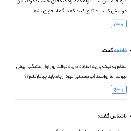
گرفته! میگن شیب لوله کمه. راه دیگه ای هست؟ فردا بیاین
درستش کنید، یه کاری کنید که دیگه اینجوری نشه.
پاسخ
فاطمه
گفت:
سلام یه تیکه پارچه افتاده درچاه توالت روز اول مشگلی پیش
نیومد اما روزبعد آب بسختی میره ازچاه،باید چیکارکنم؟؟
پاسخ
ناشناس گفت: