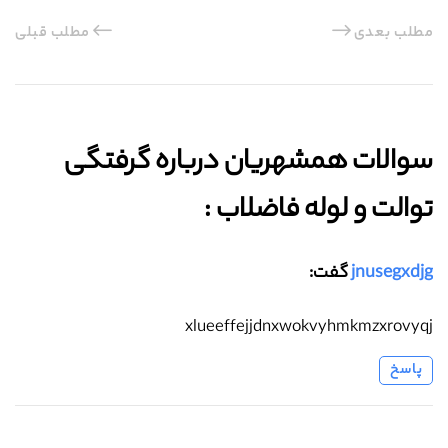
مطلب بعدی
مطلب قبلی
سوالات همشهریان درباره گرفتگی
توالت و لوله فاضلاب :‌
jnusegxdjg
گفت:
xlueeffejjdnxwokvyhmkmzxrovyqj
پاسخ