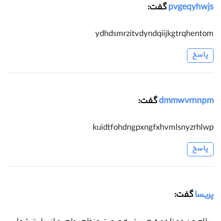
pvgeqyhwjs
گفت:
ydhdsmrzitvdyndqiijkgtrqhentom
پاسخ
dmmwvrnnpm
گفت:
kuidtfohdngpxngfxhvmlsnyzrhlwp
پاسخ
پریسا
گفت: